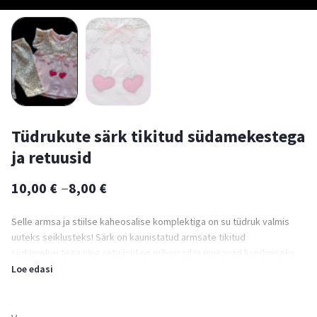
Tüdrukute särk tikitud südamekestega
ja retuusid
–
10,00
€
8,00
€
Selle armsa ja stiilse kaheosalise komplektiga on su tüdruk valmis
uuteks seiklusteks! Särk on kaunistatud armsate tikitud
südamekestega ning retuusid on mõnusad ja mugavad kandmiseks
igal ajal.
Loe edasi