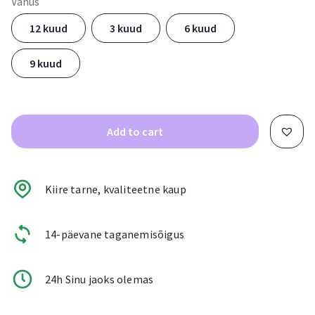
Vanus
12 kuud
3 kuud
6 kuud
9 kuud
Add to cart
Kiire tarne, kvaliteetne kaup
14-päevane taganemisõigus
24h Sinu jaoks olemas