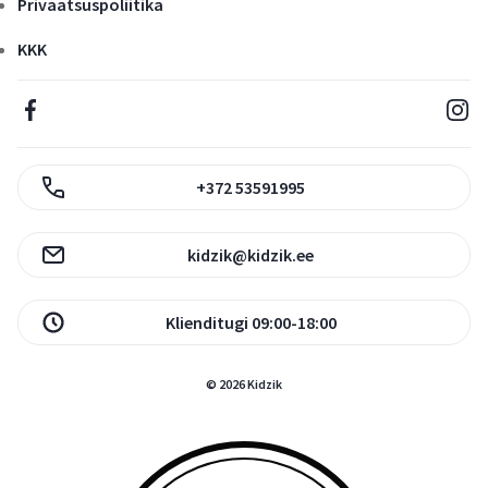
Privaatsuspoliitika
KKK
+372 53591995
kidzik@kidzik.ee
Klienditugi 09:00-18:00
© 2026 Kidzik