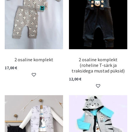
2 osaline komplekt
2 osaline komplekt
(roheline T-särk ja
17,00
€
traksidega mustad püksid)
12,00
€