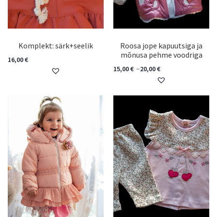
Komplekt: särk+seelik
Roosa jope kapuutsiga ja
mõnusa pehme voodriga
16,00
€
–
15,00
€
20,00
€