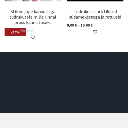
Stiilne jope kapuutsiga
Tüdrukute särk tikitud
tüdrukutele mille rinnal
südamekestega ja retuusid
pross kaunistuseks
–
8,00
€
10,00
€
22,00
€
30,00
€
-27%