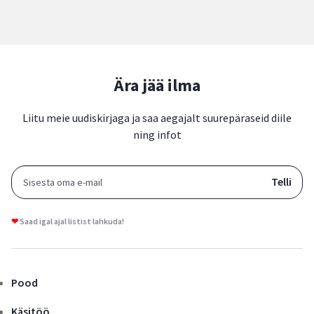
Ära jää ilma
Liitu meie uudiskirjaga ja saa aegajalt suurepäraseid diile
ning infot
❤
Saad igal ajal listist lahkuda!
Pood
Käsitöö