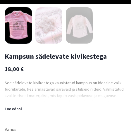
Kampsun sädelevate kivikestega
18,00
€
See sädelevate kivikestega kaunistatud kampsun on ideaalne valik
tüdrukutele, kes armastavad säravaid ja stiilseid riideid. Valmistatud
kvaliteetsest materjalist, mis tagab vastupidavuse ja mugavuse.
Valige see kampsun, et anda oma tüdrukule särav ja elegantne
välimus!
Loe edasi
Vanus