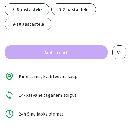
5-6 aastastele
7-8 aastastele
9-10 aastastele
Add to cart
Kiire tarne, kvaliteetne kaup
14-päevane taganemisõigus
24h Sinu jaoks olemas