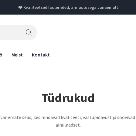
❤️ Kvaliteetsed lasteriided, armastusega vanaemalt
Sõbralik klienditeenindus
Meie teenindajad on sõbralikud ja ootavad Sinu kõnesid ja
kirjasid. Võta julgesti ühendust.
öö
Meist
Kontakt
Tüdrukud
anemate seas, kes hindavad kvaliteeti, vastupidavust ja soovivad 
ainulaadset.