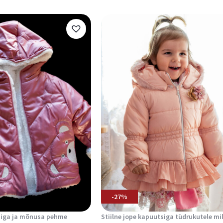
-27%
siga ja mõnusa pehme
Stiilne jope kapuutsiga tüdrukutele mil