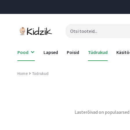
Kiire ja turvaline tarne
Products
Kõik kaubad toob Sinuni meie head partnerid Omniva, Itella ja
search
DPD, kes tegutsevad kiirelt ja efektiivselt.
Pood
Lapsed
Poisid
Tüdrukud
Käsit
Home
Tüdrukud
Lasterõivad on populaarsed v