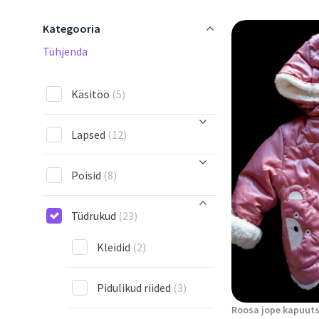
Kategooria
Tühjenda
Käsitöö
(5)
Lapsed
(12)
Poisid
(8)
Tüdrukud
(23)
Kleidid
(2)
Pidulikud riided
(3)
Roosa jope kapuut