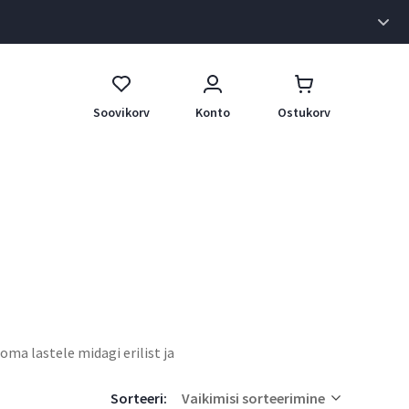
Mugav ostukogemus
Oleme panustanud palju aega ja energiat, et ostukogemus Sinu
jaoks võimalikult mugavaks teha. Naudi!
Soovikorv
Konto
Ostukorv
oma lastele midagi erilist ja
Sorteeri:
Vaikimisi sorteerimine