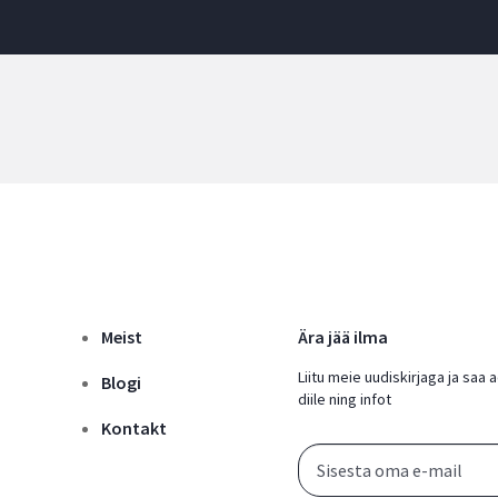
Meist
Ära jää ilma
Liitu meie uudiskirjaga ja saa
Blogi
diile ning infot
Kontakt