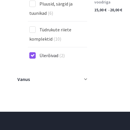
voodriga
Pluusid, särgid ja
15,00
€
–
20,00
€
tuunikad
(6)
Tüdrukute riiete
komplektid
(10)
Ülerõivad
(2)
Vanus