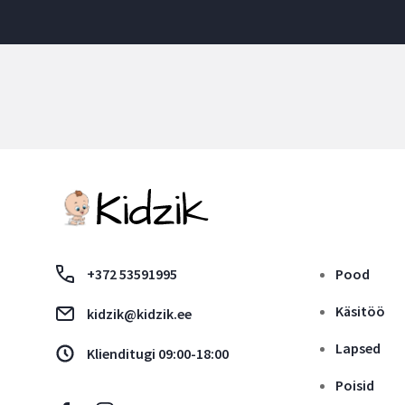
+372 53591995
Pood
Käsitöö
kidzik@kidzik.ee
Lapsed
Klienditugi 09:00-18:00
Poisid